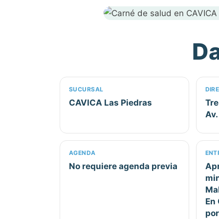
Da
SUCURSAL
DIR
CAVICA Las Piedras
Tre
Av.
AGENDA
ENT
No requiere agenda previa
Ap
min
Mal
En 
por