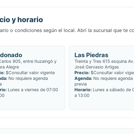
cio y horario
rio o condiciones según el local. Abrí la sucursal que te 
ldonado
Las Piedras
arlos 905, entre Ituzaingó y
Treinta y Tres 615 esquina Av
ra Alegre
José Gervasio Artigas
io:
$Consultar valor vigente
Precio:
$Consultar valor vige
da:
No requiere agenda
Agenda:
No requiere agenda
a
previa
rio:
Lunes a viernes de 07:00
Horario:
Lunes a sábado de 
:00
a 13:00