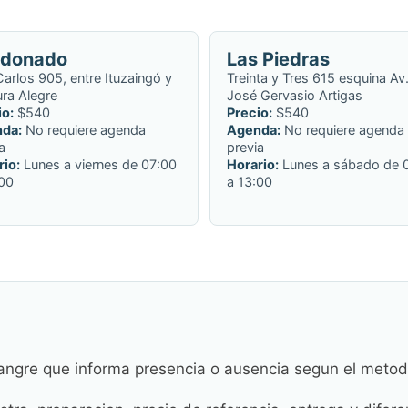
ldonado
Las Piedras
arlos 905, entre Ituzaingó y
Treinta y Tres 615 esquina Av
ra Alegre
José Gervasio Artigas
io:
$540
Precio:
$540
da:
No requiere agenda
Agenda:
No requiere agenda
a
previa
rio:
Lunes a viernes de 07:00
Horario:
Lunes a sábado de 
:00
a 13:00
 sangre que informa presencia o ausencia segun el metodo