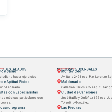
IOS DESTACADOS
NUESTRAS SUCURSALES
 de Salud
Montevideo
studiar o hacer ejercicios.
Av. Italia 2496 esq. Pte. Lorenzo Bat
 de Aptitud Física
Maldonado
ur o Federado.
Calle San Carlos 905 esq. Ituzaing
ltas con Especialistas
Ciudad de Canelones
tas médicas particulares con
José Batlle y Ordóñez 672 esq. Ju
ionales.
Tolentino González
trocardiograma
Las Piedras