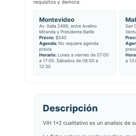
requisitos y demora.
Montevideo
Ma
Av. Italia 2496, entre Avelino
San C
Miranda y Presidente Batlle
Ventu
Precio:
$540
Prec
Agenda:
No requiere agenda
Agen
previa
previ
Horario:
Lunes a viernes de 07:00
Hora
a 17:00. Sábados de 08:00 a
a 13
12:30
Descripción
VIH 1+2 cualitativo es un analisis de